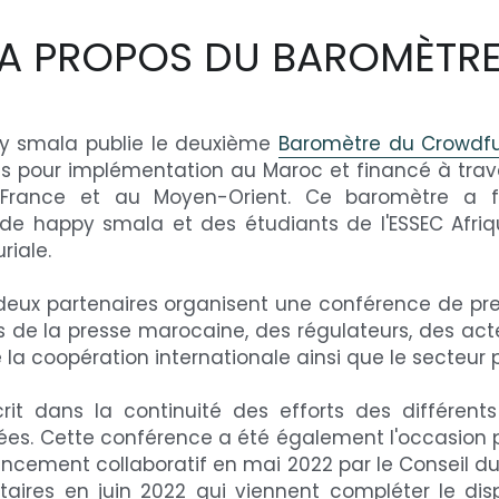
A PROPOS DU BAROMÈTR
py smala publie le deuxième 
Baromètre du Crowdfu
és pour implémentation au Maroc et financé à trav
 France et au Moyen-Orient. Ce baromètre a fai
e happy smala et des étudiants de l'ESSEC Afriqu
riale.
les deux partenaires organisent une conférence de pr
 de la presse marocaine, des régulateurs, des acte
la coopération internationale ainsi que le secteur p
it dans la continuité des efforts des différents a
es. Cette conférence a été également l'occasion pou
financement collaboratif en mai 2022 par le Conseil 
taires en juin 2022 qui viennent compléter le di