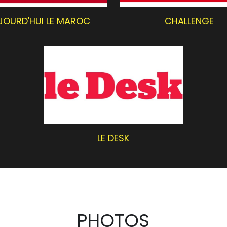
LE DESK
PHOTOS
Moments !